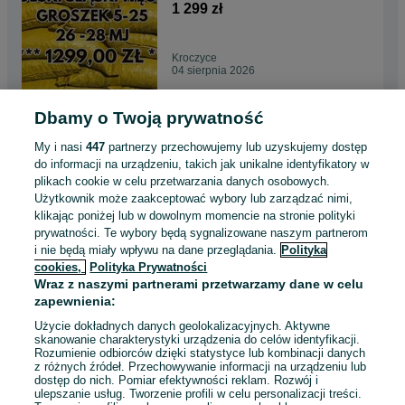
Gratis !
1 299 zł
Kroczyce
04 sierpnia 2026
Dbamy o Twoją prywatność
POLSKI WĘGIEL : GROSZEK
5-25, 26-28MJ - Transport
My i nasi
447
partnerzy przechowujemy lub uzyskujemy dostęp
Gratis !
1 299 zł
do informacji na urządzeniu, takich jak unikalne identyfikatory w
plikach cookie w celu przetwarzania danych osobowych.
Użytkownik może zaakceptować wybory lub zarządzać nimi,
Skoczów
klikając poniżej lub w dowolnym momencie na stronie polityki
04 sierpnia 2026
prywatności. Te wybory będą sygnalizowane naszym partnerom
i nie będą miały wpływu na dane przeglądania.
Polityka
cookies,
Polityka Prywatności
POLSKI WĘGIEL : GROSZEK
Wraz z naszymi partnerami przetwarzamy dane w celu
5-25, 26-28MJ - Transport
zapewnienia:
Gratis !
1 299 zł
Użycie dokładnych danych geolokalizacyjnych. Aktywne
skanowanie charakterystyki urządzenia do celów identyfikacji.
Rozumienie odbiorców dzięki statystyce lub kombinacji danych
Kuźnia Raciborska
z różnych źródeł. Przechowywanie informacji na urządzeniu lub
04 sierpnia 2026
dostęp do nich. Pomiar efektywności reklam. Rozwój i
ulepszanie usług. Tworzenie profili w celu personalizacji treści.