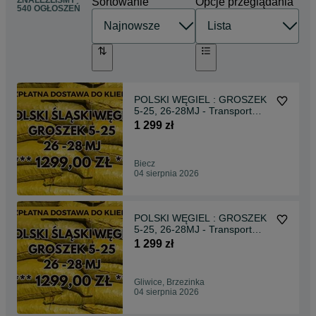
ZNALEŹLIŚMY
Sortowanie
Opcje przeglądania
540 OGŁOSZEŃ
POLSKI WĘGIEL : GROSZEK
5-25, 26-28MJ - Transport
Gratis !
1 299 zł
Biecz
04 sierpnia 2026
POLSKI WĘGIEL : GROSZEK
5-25, 26-28MJ - Transport
Gratis !
1 299 zł
Gliwice, Brzezinka
04 sierpnia 2026