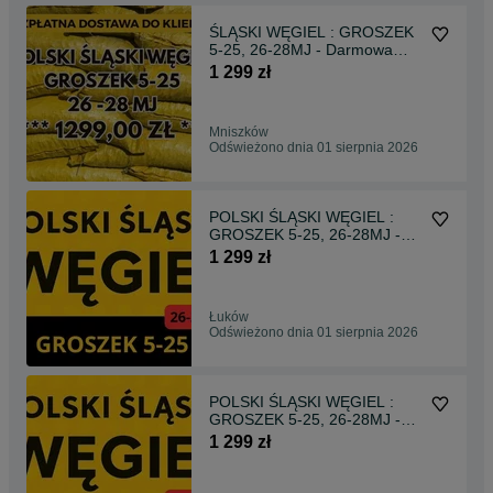
ŚLĄSKI WĘGIEL : GROSZEK
5-25, 26-28MJ - Darmowa
Dostawa !
1 299 zł
Mniszków
Odświeżono dnia 01 sierpnia 2026
POLSKI ŚLĄSKI WĘGIEL :
GROSZEK 5-25, 26-28MJ -
Transport Gratis !
1 299 zł
Łuków
Odświeżono dnia 01 sierpnia 2026
POLSKI ŚLĄSKI WĘGIEL :
GROSZEK 5-25, 26-28MJ -
Transport Gratis !
1 299 zł