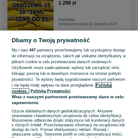
Gratis !
1 299 zł
Pokrówka
Odświeżono dnia 01 sierpnia 2026
Dbamy o Twoją prywatność
ŚLĄSKI WĘGIEL : GROSZEK
5-25, 26-28MJ - Darmowa
My i nasi
447
partnerzy przechowujemy lub uzyskujemy dostęp
Dostawa !
1 299 zł
do informacji na urządzeniu, takich jak unikalne identyfikatory w
plikach cookie w celu przetwarzania danych osobowych.
Użytkownik może zaakceptować wybory lub zarządzać nimi,
Michałów
klikając poniżej lub w dowolnym momencie na stronie polityki
Odświeżono dnia 01 sierpnia 2026
prywatności. Te wybory będą sygnalizowane naszym partnerom
i nie będą miały wpływu na dane przeglądania.
Polityka
cookies,
Polityka Prywatności
POLSKI WĘGIEL : GROSZEK
Wraz z naszymi partnerami przetwarzamy dane w celu
5-25, 26-28MJ - Transport
zapewnienia:
Gratis !
1 299 zł
Użycie dokładnych danych geolokalizacyjnych. Aktywne
skanowanie charakterystyki urządzenia do celów identyfikacji.
Rozumienie odbiorców dzięki statystyce lub kombinacji danych
Dębno
z różnych źródeł. Przechowywanie informacji na urządzeniu lub
Odświeżono dnia 01 sierpnia 2026
dostęp do nich. Pomiar efektywności reklam. Rozwój i
ulepszanie usług. Tworzenie profili w celu personalizacji treści.