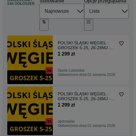
ZNALEŹLIŚMY
Sortowanie
Opcje przeglądania
540 OGŁOSZEŃ
POLSKI ŚLĄSKI WĘGIEL :
GROSZEK 5-25, 26-28MJ -
Transport Gratis !
1 299 zł
Opole Lubelskie
Odświeżono dnia 01 sierpnia 2026
POLSKI ŚLĄSKI WĘGIEL :
GROSZEK 5-25, 26-28MJ -
Transport Gratis !
1 299 zł
Jędrzejów
Odświeżono dnia 01 sierpnia 2026