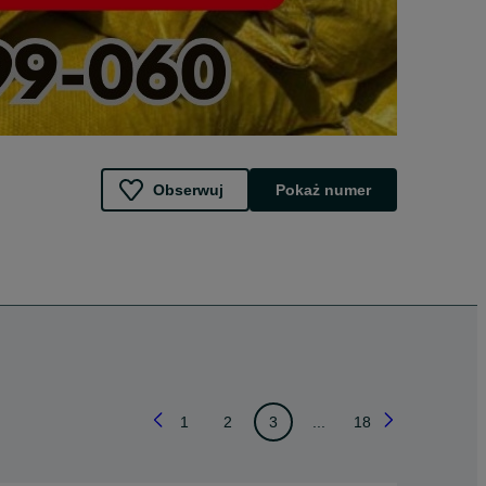
Obserwuj
Pokaż numer
1
2
3
...
18