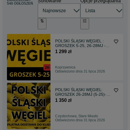
ZNALEŹLIŚMY
Sortowanie
Opcje przeglądania
540 OGŁOSZEŃ
POLSKI ŚLĄSKI WĘGIEL :
GROSZEK 5-25, 26-28MJ -
Transport Gratis !
1 299 zł
Koprzywnica
Odświeżono dnia 31 lipca 2026
POLSKI ŚLĄSKI WĘGIEL:
GROSZEK 26-28MJ (5-25)-
Bezpłatny Transport !
1 350 zł
Częstochowa, Stare Miasto
Odświeżono dnia 31 lipca 2026