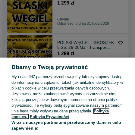
Gratis !!!
1 299 zł
Chybie
Odświeżono dnia 31 lipca 2026
POLSKI WĘGIEL : GROSZEK
5-25, 26-28MJ - Transport
Gratis !
1 299 zł
Dbamy o Twoją prywatność
Miechów
Odświeżono dnia 31 lipca 2026
My i nasi
447
partnerzy przechowujemy lub uzyskujemy dostęp
do informacji na urządzeniu, takich jak unikalne identyfikatory w
plikach cookie w celu przetwarzania danych osobowych.
POLSKI GROSZEK:WĘGIEL
Użytkownik może zaakceptować wybory lub zarządzać nimi,
5-25, 26-28MJ-Bezpłatna
klikając poniżej lub w dowolnym momencie na stronie polityki
Dostawa !
1 299 zł
prywatności. Te wybory będą sygnalizowane naszym partnerom
i nie będą miały wpływu na dane przeglądania.
Polityka
cookies,
Polityka Prywatności
Jedlińsk
Wraz z naszymi partnerami przetwarzamy dane w celu
Odświeżono dnia 31 lipca 2026
zapewnienia: