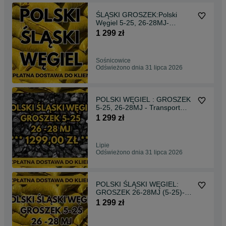
ŚLĄSKI GROSZEK:Polski
Węgiel 5-25, 26-28MJ-
Bezpłatna Dostawa!
1 299 zł
Sośnicowice
Odświeżono dnia 31 lipca 2026
POLSKI WĘGIEL : GROSZEK
5-25, 26-28MJ - Transport
Gratis !!!
1 299 zł
Lipie
Odświeżono dnia 31 lipca 2026
POLSKI ŚLĄSKI WĘGIEL:
GROSZEK 26-28MJ (5-25)-
Bezpłatny Transport !
1 299 zł