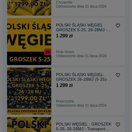
Chrzanów
Odświeżono dnia 31 lipca 2026
POLSKI ŚLĄSKI WĘGIEL :
GROSZEK 5-25, 26-28MJ -
Transport Gratis !
1 299 zł
Huta Nowa
Odświeżono dnia 31 lipca 2026
POLSKI ŚLĄSKI WĘGIEL:
GROSZEK 26-28MJ (5-25)-
Bezpłatny Transport !
1 299 zł
Przeciszów
Odświeżono dnia 31 lipca 2026
POLSKI WĘGIEL : GROSZEK
5-25, 26-28MJ - Transport